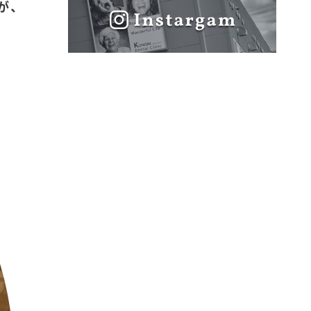
が、
介
治療内容