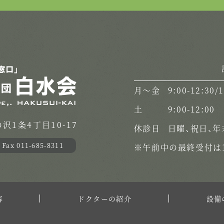
月〜金
9:00-12:30/
土
9:00-12:00
1条4丁目10-17
休診日
日曜、祝日、年
Fax 011-685-8311
※午前中の最終受付は1
容
ドクターの紹介
設備